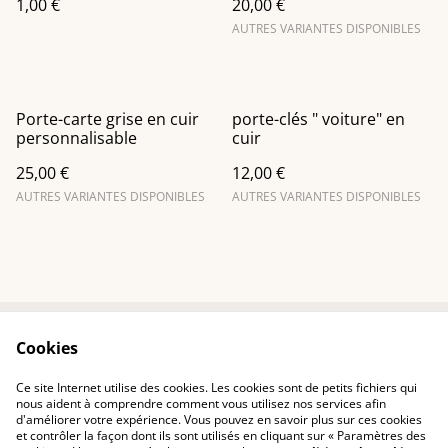
1,00 €
20,00 €
AUTRES VARIANTES DISPONIBLES
Porte-carte grise en cuir
porte-clés " voiture" en
personnalisable
cuir
25,00 €
12,00 €
AUTRES VARIANTES DISPONIBLES
AUTRES VARIANTES DISPONIBLES
Cookies
Contactez-nous
Conditions
Politique de
Politique de cookies
Ce site Internet utilise des cookies. Les cookies sont de petits fichiers qui
confidentialité
nous aident à comprendre comment vous utilisez nos services afin
d'améliorer votre expérience. Vous pouvez en savoir plus sur ces cookies
et contrôler la façon dont ils sont utilisés en cliquant sur « Paramètres des