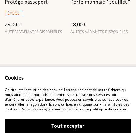
Protège passeport
Porte-monnaie " soufflet "
ÉPUISÉ
25,00 €
18,00 €
AUTRES VARIANTES DISPONIBLES
AUTRES VARIANTES DISPONIBLES
Cookies
Contactez-nous
Conditions
Politique de
Politique de cookies
Ce site Internet utilise des cookies. Les cookies sont de petits fichiers qui
confidentialité
nous aident à comprendre comment vous utilisez nos services afin
d'améliorer votre expérience. Vous pouvez en savoir plus sur ces cookies
et contrôler la façon dont ils sont utilisés en cliquant sur « Paramètres des
cookies ». Vous pouvez également consulter notre
politique de cookies
.
Tout accepter
©
2026
Chryst O Cuir